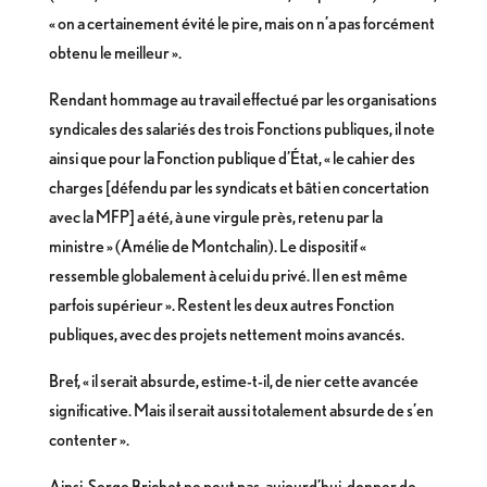
« on a certainement évité le pire, mais on n’a pas forcément
obtenu le meilleur ».
Rendant hommage au travail effectué par les organisations
syndicales des salariés des trois Fonctions publiques, il note
ainsi que pour la Fonction publique d’État, « le cahier des
charges [défendu par les syndicats et bâti en concertation
avec la MFP] a été, à une virgule près, retenu par la
ministre » (Amélie de Montchalin). Le dispositif «
ressemble globalement à celui du privé. Il en est même
parfois supérieur ». Restent les deux autres Fonction
publiques, avec des projets nettement moins avancés.
Bref, « il serait absurde, estime-t-il, de nier cette avancée
significative. Mais il serait aussi totalement absurde de s’en
contenter ».
Ainsi, Serge Brichet ne peut pas, aujourd’hui, donner de