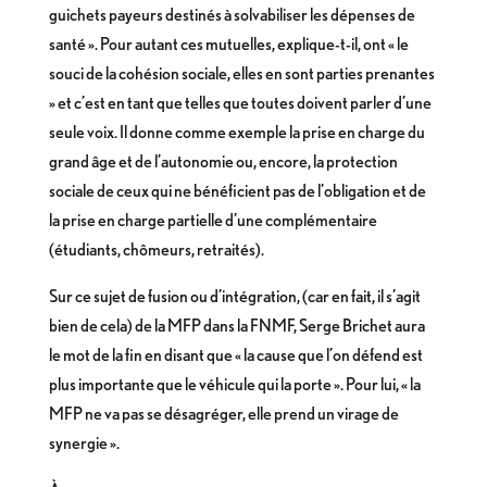
guichets payeurs destinés à solvabiliser les dépenses de
santé ». Pour autant ces mutuelles, explique-t-il, ont « le
souci de la cohésion sociale, elles en sont parties prenantes
» et c’est en tant que telles que toutes doivent parler d’une
seule voix. Il donne comme exemple la prise en charge du
grand âge et de l’autonomie ou, encore, la protection
sociale de ceux qui ne bénéficient pas de l’obligation et de
la prise en charge partielle d’une complémentaire
(étudiants, chômeurs, retraités).
Sur ce sujet de fusion ou d’intégration, (car en fait, il s’agit
bien de cela) de la MFP dans la FNMF, Serge Brichet aura
le mot de la fin en disant que « la cause que l’on défend est
plus importante que le véhicule qui la porte ». Pour lui, « la
MFP ne va pas se désagréger, elle prend un virage de
synergie ».