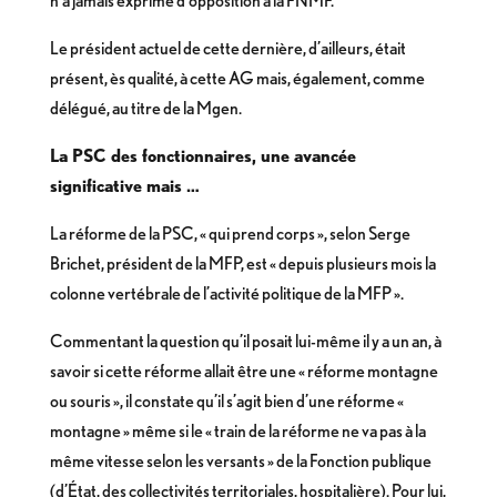
n’a jamais exprimé d’opposition à la FNMF.
Le président actuel de cette dernière, d’ailleurs, était
présent, ès qualité, à cette AG mais, également, comme
délégué, au titre de la Mgen.
La PSC des fonctionnaires, une avancée
significative mais …
La réforme de la PSC, « qui prend corps », selon Serge
Brichet, président de la MFP, est « depuis plusieurs mois la
colonne vertébrale de l’activité politique de la MFP ».
Commentant la question qu’il posait lui-même il y a un an, à
savoir si cette réforme allait être une « réforme montagne
ou souris », il constate qu’il s’agit bien d’une réforme «
montagne » même si le « train de la réforme ne va pas à la
même vitesse selon les versants » de la Fonction publique
(d’État, des collectivités territoriales, hospitalière). Pour lui,