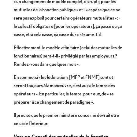
« un changement de modèle complet, disruptif, pour les
mutuelles de la Fonction publique » et il « espère que ce ne
sera pas explosif pour certains opérateurs mutualistes » : «
le collectif obligatoire [pour les opérateurs], ça passe ou ça
casse, et si cela casse, ça casse dur » résume-t-il.
Effectivement, le modèle affinitaire (celui des mutuelles de
fonctionnaires) sera-t-il « privilégié par les employeurs ?
Rendez-vous dans quelques mois ».
En somme, si « les fédérations [MFP et FNMF] sont et
seront toujours à la manœuvre, c’est aussi le temps des
opérateurs ». En particulier, le temps, pour eux, de « se
préparer à ce changement de paradigme ».
Il précise que le premier ministère concerné devrait être
celui de l’Intérieur.
Vers un Conseil des mutuelles de la Fonction