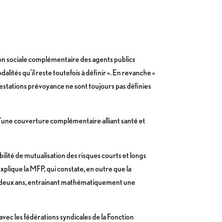
ion sociale complémentaire des agents publics
alités qu’il reste toutefois à définir ». En revanche «
prestations prévoyance ne sont toujours pas définies
 d’une couverture complémentaire alliant santé et
ilité de mutualisation des risques courts et longs
explique la MFP, qui constate, en outre que la
 de deux ans, entrainant mathématiquement une
vec les fédérations syndicales de la Fonction