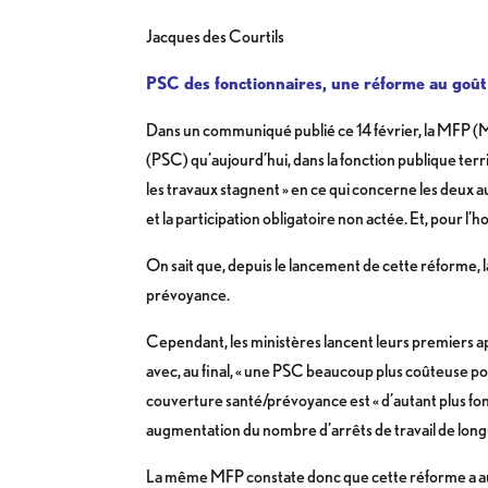
Jacques des Courtils
PSC des fonctionnaires, une réforme au goût
Dans un communiqué publié ce 14 février, la MFP (Mu
(PSC) qu’aujourd’hui, dans la fonction publique territ
les travaux stagnent » en ce qui concerne les deux au
et la participation obligatoire non actée. Et, pour l’ho
On sait que, depuis le lancement de cette réforme, 
prévoyance.
Cependant, les ministères lancent leurs premiers app
avec, au final, « une PSC beaucoup plus coûteuse pour
couverture santé/prévoyance est « d’autant plus fon
augmentation du nombre d’arrêts de travail de longu
La même MFP constate donc que cette réforme a aujou