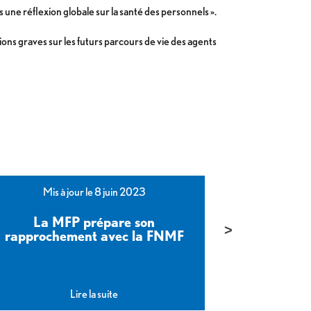
 une réflexion globale sur la santé des personnels ».
ions graves sur les futurs parcours de vie des agents
Mis à jour le 8 juin 2023
Mis 
La MFP prépare son
Eric Chenut
rapprochement avec la FNMF
et l’infl
Lire la suite