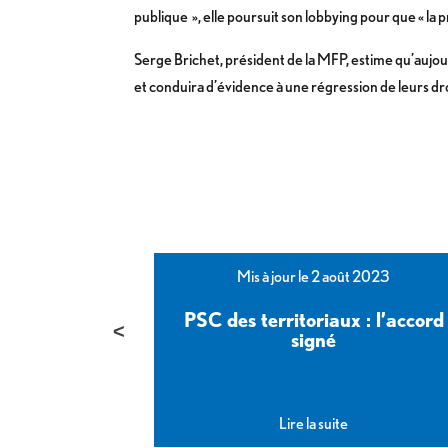
publique », elle poursuit son lobbying pour que « la
Serge Brichet, président de la MFP, estime qu’aujourd
et conduira d’évidence à une régression de leurs dro
bre 2023
Mis à jour le 2 août 2023
e l’Etat :
PSC des territoriaux : l’accord
yance signé
signé
Lire la suite