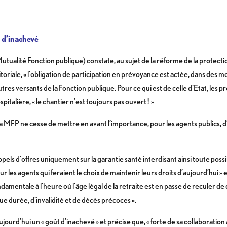
 d’inachevé
tualité Fonction publique) constate, au sujet de la réforme de la protect
oriale, « l’obligation de participation en prévoyance est actée, dans des mod
tres versants de la Fonction publique. Pour ce qui est de celle d’Etat, les 
spitalière, « le chantier n’est toujours pas ouvert ! »
la MFP ne cesse de mettre en avant l’importance, pour les agents publics,
els d’offres uniquement sur la garantie santé interdisant ainsi toute possib
 les agents qui feraient le choix de maintenir leurs droits d’aujourd’hui » 
damentale à l’heure où l’âge légal de la retraite est en passe de reculer
e durée, d’invalidité et de décès précoces ».
rd’hui un « goût d’inachevé » et précise que, « forte de sa collaboration a