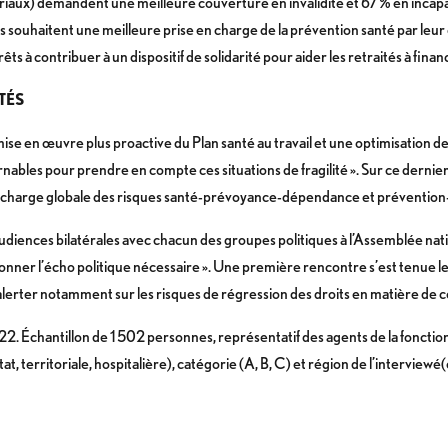
riaux) demandent une meilleure couverture en invalidité et 67 % en incapa
ts souhaitent une meilleure prise en charge de la prévention santé par le
s à contribuer à un dispositif de solidarité pour aider les retraités à fin
TÉS
 en œuvre plus proactive du Plan santé au travail et une optimisation de 
ables pour prendre en compte ces situations de fragilité ». Sur ce dernier
n charge globale des risques santé-prévoyance-dépendance et préventio
audiences bilatérales avec chacun des groupes politiques à l’Assemblée nation
onner l’écho politique nécessaire ». Une première rencontre s’est tenue l
 d’alerter notamment sur les risques de régression des droits en matière 
2022. Échantillon de 1 502 personnes, représentatif des agents de la fonct
at, territoriale, hospitalière), catégorie (A, B, C) et région de l’interviewé(