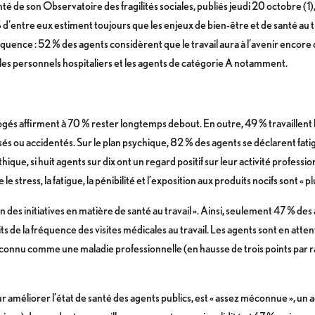
nté de son Observatoire des fragilités sociales, publiés jeudi 20 octobre (1),
 % d’entre eux estiment toujours que les enjeux de bien-être et de santé au 
équence : 52 % des agents considèrent que le travail aura à l’avenir encore
 les personnels hospitaliers et les agents de catégorie A notamment.
rrogés affirment à 70 % rester longtemps debout. En outre, 49 % travaillent
s ou accidentés. Sur le plan psychique, 82 % des agents se déclarent fatigu
hique, si huit agents sur dix ont un regard positif sur leur activité professi
e stress, la fatigue, la pénibilité et l’exposition aux produits nocifs sont 
n des initiatives en matière de santé au travail ». Ainsi, seulement 47 % des 
aits de la fréquence des visites médicales au travail. Les agents sont en att
econnu comme une maladie professionnelle (en hausse de trois points par ra
r améliorer l’état de santé des agents publics, est « assez méconnue », un ag