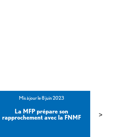
Mis à jour le 8 juin 2023
Mis 
La MFP prépare son
Eric Chenut
rapprochement avec la FNMF
et l’infl