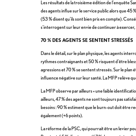
Les résultats de la troisième édition de l’enquête Sa
des agents influe sur le service public alors que 45
(53 % disent qu’ils sont bien pris en compte). Cons
s’interrogent sur leur envie de continuer à exercer,
70 % DES AGENTS SE SENTENT STRESSÉS
Dans le détail, sur le plan physique, les agents inte
rythmes contraignants et 50 % risquent d’être blessé
agressions et 70 % se sentent stressés. Sur le plan ét
influence négative sur leur santé. La MFP relève que l
La MFP observe par ailleurs « une faible identificatio
ailleurs, 47 % des agents ne sont toujours pas satisf
besoins : 90 % estiment que le burn-out doit être r
également (+6 points).
La réforme de la PSC, qui pourrait être un levier pou