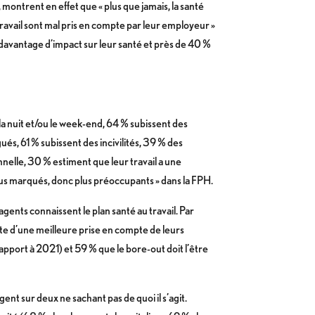
 montrent en effet que « plus que jamais, la santé
travail sont mal pris en compte par leur employeur »
 davantage d’impact sur leur santé et près de 40 %
 la nuit et/ou le week-end, 64 % subissent des
és, 61 % subissent des incivilités, 39 % des
onnelle, 30 % estiment que leur travail a une
« plus marqués, donc plus préoccupants » dans la FPH.
agents connaissent le plan santé au travail. Par
ente d’une meilleure prise en compte de leurs
pport à 2021) et 59 % que le bore-out doit l’être
ent sur deux ne sachant pas de quoi il s’agit.