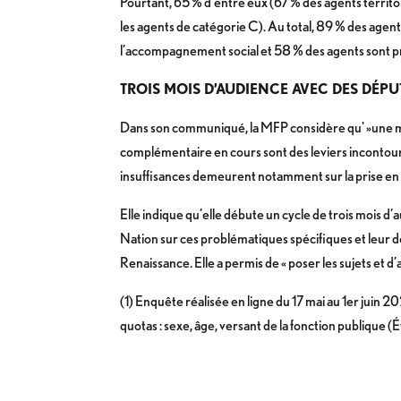
Pourtant, 65 % d’entre eux (67 % des agents territo
les agents de catégorie C). Au total, 89 % des agen
l’accompagnement social et 58 % des agents sont prêt
TROIS MOIS D’AUDIENCE AVEC DES DÉPU
Dans son communiqué, la MFP considère qu' »une mise
complémentaire en cours sont des leviers incontourn
insuffisances demeurent notamment sur la prise e
Elle indique qu’elle débute un cycle de trois mois d’
Nation sur ces problématiques spécifiques et leur d
Renaissance. Elle a permis de « poser les sujets et
(1) Enquête réalisée en ligne du 17 mai au 1er juin 
quotas : sexe, âge, versant de la fonction publique (Ét