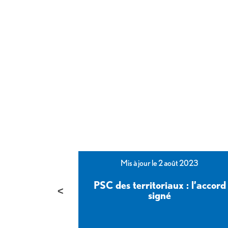
bre 2023
Mis à jour le 2 août 2023
e l’Etat :
PSC des territoriaux : l’accord
yance signé
signé