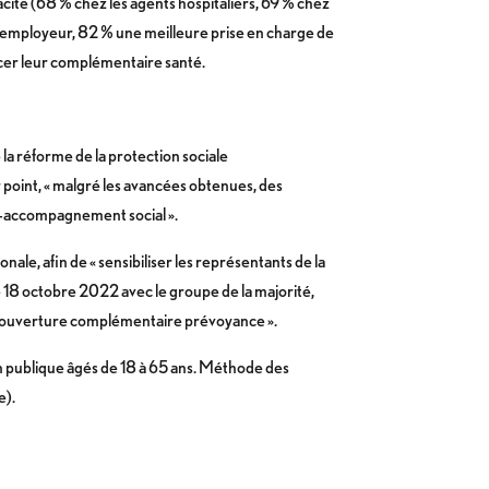
cité (68 % chez les agents hospitaliers, 69 % chez
ur employeur, 82 % une meilleure prise en charge de
ancer leur complémentaire santé.
la réforme de la protection sociale
 point, « malgré les avancées obtenues, des
n-accompagnement social ».
ale, afin de « sensibiliser les représentants de la
e 18 octobre 2022 avec le groupe de la majorité,
de couverture complémentaire prévoyance ».
ion publique âgés de 18 à 65 ans. Méthode des
e).