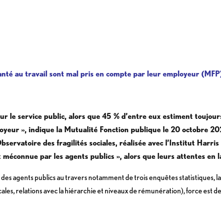
anté au travail sont mal pris en compte par leur employeur (MFP
sur le service public, alors que 45 % d’entre eux estiment toujou
oyeur », indique la Mutualité Fonction publique le 20 octobre 2022
servatoire des fragilités sociales, réalisée avec l’Institut Harris
 méconnue par les agents publics », alors que leurs attentes en l
 des agents publics au travers notamment de trois enquêtes statistiques, l
ales, relations avec la hiérarchie et niveaux de rémunération), force est 