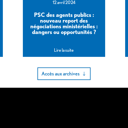
12 avril 2024
PSC des agents publics :
nouveau report des
négociations ministérielles :
dangers ou opportunités ?
Lire la suite
Accès aux archives