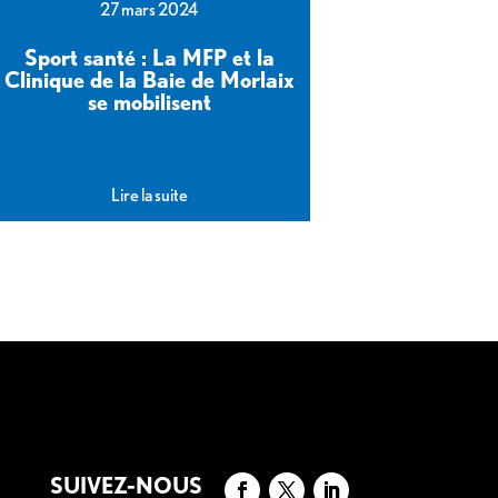
27 mars 2024
Sport santé : La MFP et la
Clinique de la Baie de Morlaix
se mobilisent
Lire la suite
SUIVEZ-NOUS