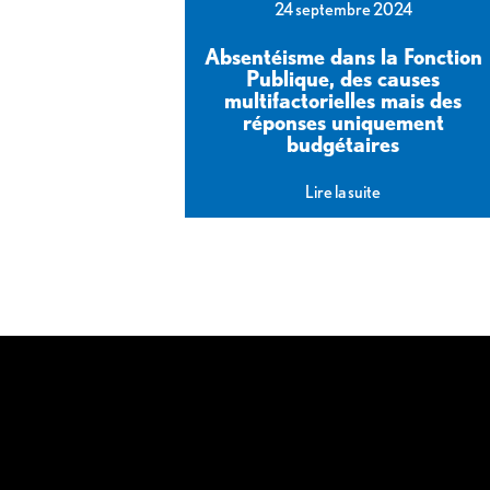
24 septembre 2024
Absentéisme dans la Fonction
Publique, des causes
multifactorielles mais des
réponses uniquement
budgétaires
Lire la suite