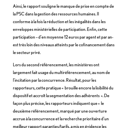
Ainsi, le rapport souligne le manque de prise en compte de
la PSC dans la gestion des ressources humaines. Il
conforme à la fois la réduction et les inégalités dans les
enveloppes ministérielles de participation. Enfin, cette
participation – d’en moyenne 12 euros par agent et par an-
est très loin des niveaux atteints par le cofinancement dans
le secteur privé.
Lors du second référencement, les ministères ont
largement fait usage du multiréférencement, au nom de
l’incitation par la concurrence. Résultat, pour les
rapporteurs, cette pratique « brouille encore la lisibilité du
dispositif et accroît la segmentation des adhérents ». De
façon plus précise, les rapporteurs indiquent que « le
deuxième référencement, marqué par une ouverture
accrue à la concurrence et la recherche prioritaire d’un
meilleur rapport garanties/tarifs, a mis en évidence les