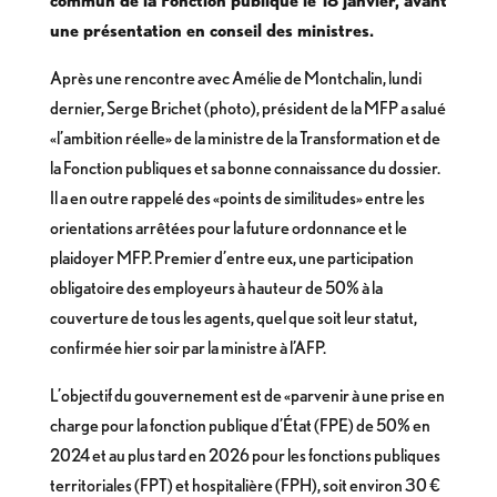
commun de la Fonction publique le 18 janvier, avant
une présentation en conseil des ministres.
Après une rencontre avec Amélie de Montchalin, lundi
dernier, Serge Brichet (photo), président de la MFP a salué
«l’ambition réelle» de la ministre de la Transformation et de
la Fonction publiques et sa bonne connaissance du dossier.
Il a en outre rappelé des «points de similitudes» entre les
orientations arrêtées pour la future ordonnance et le
plaidoyer MFP. Premier d’entre eux, une participation
obligatoire des employeurs à hauteur de 50% à la
couverture de tous les agents, quel que soit leur statut,
confirmée hier soir par la ministre à l’AFP.
L’objectif du gouvernement est de «parvenir à une prise en
charge pour la fonction publique d’État (FPE) de 50% en
2024 et au plus tard en 2026 pour les fonctions publiques
territoriales (FPT) et hospitalière (FPH), soit environ 30 €