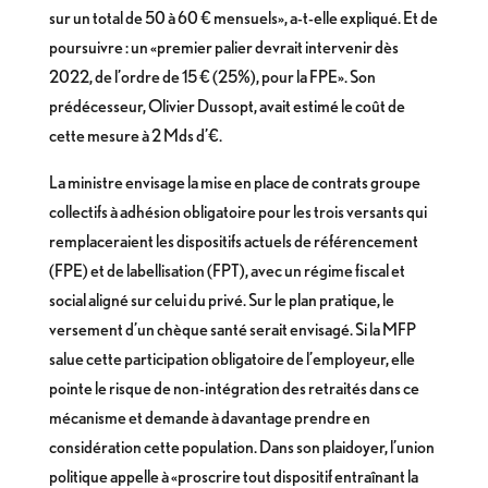
sur un total de 50 à 60 € mensuels», a-t-elle expliqué. Et de
poursuivre : un «premier palier devrait intervenir dès
2022, de l’ordre de 15 € (25%), pour la FPE». Son
prédécesseur, Olivier Dussopt, avait estimé le coût de
cette mesure à 2 Mds d’€.
La ministre envisage la mise en place de contrats groupe
collectifs à adhésion obligatoire pour les trois versants qui
remplaceraient les dispositifs actuels de référencement
(FPE) et de labellisation (FPT), avec un régime fiscal et
social aligné sur celui du privé. Sur le plan pratique, le
versement d’un chèque santé serait envisagé. Si la MFP
salue cette participation obligatoire de l’employeur, elle
pointe le risque de non-intégration des retraités dans ce
mécanisme et demande à davantage prendre en
considération cette population. Dans son plaidoyer, l’union
politique appelle à «proscrire tout dispositif entraînant la