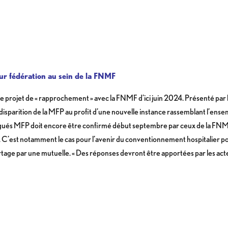
eur fédération au sein de la FNMF
té le projet de « rapprochement » avec la FNMF d’ici juin 2024. Présenté par
a disparition de la MFP au profit d’une nouvelle instance rassemblant l’en
légués MFP doit encore être confirmé début septembre par ceux de la FNM
MF. C’est notamment le cas pour l’avenir du conventionnement hospitalier p
portage par une mutuelle. « Des réponses devront être apportées par les acte