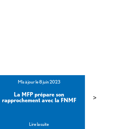
Mis à jour le 8 juin 2023
Mis 
La MFP prépare son
Eric Chenut
rapprochement avec la FNMF
et l’infl
Lire la suite