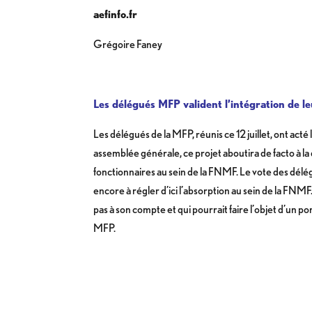
aefinfo.fr
Grégoire Faney
Les délégués MFP valident l’intégration de l
Les délégués de la MFP, réunis ce 12 juillet, ont ac
assemblée générale, ce projet aboutira de facto à l
fonctionnaires au sein de la FNMF. Le vote des dé
encore à régler d’ici l’absorption au sein de la FN
pas à son compte et qui pourrait faire l’objet d’un 
MFP.