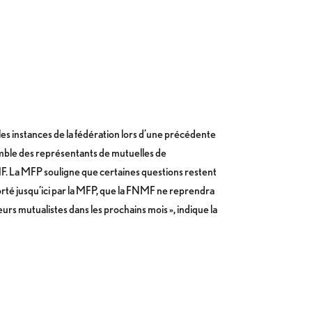
 les instances de la fédération lors d’une précédente
semble des représentants de mutuelles de
F. La MFP souligne que certaines questions restent
orté jusqu’ici par la MFP, que la FNMF ne reprendra
urs mutualistes dans les prochains mois », indique la