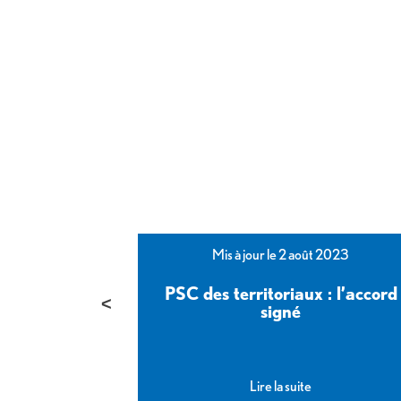
bre 2023
Mis à jour le 2 août 2023
e l’Etat :
PSC des territoriaux : l’accord
yance signé
signé
Lire la suite