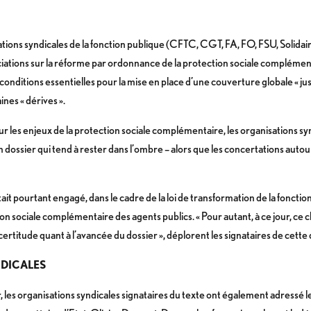
tions syndicales de la fonction publique (CFTC, CGT, FA, FO, FSU, Solidair
iations sur la réforme par ordonnance de la protection sociale complément
 conditions essentielles pour la mise en place d’une couverture globale « juste
nes « dérives ».
sur les enjeux de la protection sociale complémentaire, les organisations syn
dossier qui tend à rester dans l’ombre – alors que les concertations autou
ait pourtant engagé, dans le cadre de la loi de transformation de la foncti
ction sociale complémentaire des agents publics. « Pour autant, à ce jour, ce c
certitude quant à l’avancée du dossier », déplorent les signataires de cette 
DICALES
 les organisations syndicales signataires du texte ont également adressé le 