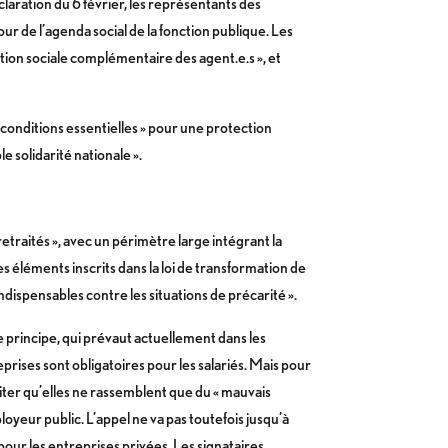
claration du 6 février, les représentants des
ur de l’agenda social de la fonction publique. Les
ction sociale complémentaire des agent.e.s », et
 conditions essentielles » pour une protection
 solidarité nationale ».
etraités », avec un périmètre large intégrant la
s éléments inscrits dans la loi de transformation de
indispensables contre les situations de précarité ».
e principe, qui prévaut actuellement dans les
prises sont obligatoires pour les salariés. Mais pour
ter qu’elles ne rassemblent que du « mauvais
mployeur public. L’appel ne va pas toutefois jusqu’à
our les entreprises privées. Les signataires