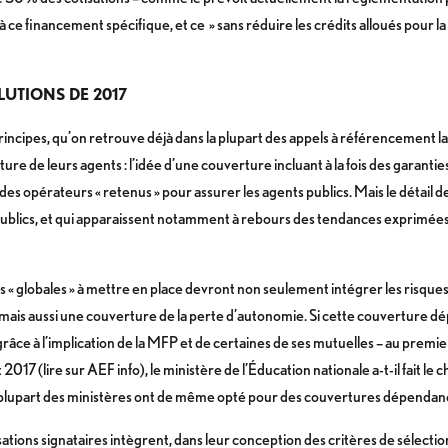
e financement spécifique, et ce » sans réduire les crédits alloués pour l
UTIONS DE 2017
cipes, qu’on retrouve déjà dans la plupart des appels à référencement lancés
ure de leurs agents : l’idée d’une couverture incluant à la fois des garantie
 des opérateurs « retenus » pour assurer les agents publics. Mais le détail
publics, et qui apparaissent notamment à rebours des tendances exprimées
es « globales » à mettre en place devront non seulement intégrer les risques
… mais aussi une couverture de la perte d’autonomie. Si cette couverture dé
 grâce à l’implication de la MFP et de certaines de ses mutuelles – au pre
2017 (lire sur AEF info), le ministère de l’Éducation nationale a-t-il fait le
plupart des ministères ont de même opté pour des couvertures dépendance
nisations signataires intègrent, dans leur conception des critères de sélecti