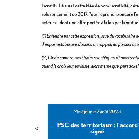
lucratif ». Là aussi, cette idée de non-lucrativité, d
référencement de 2017. Pour reprendre encore l’exe
acteurs… dont une offre portée à la fois par la mutue
(1) Entendre par cette expression, issue du vocabulaire 
d’importants besoins de soins, et trop peu de personnes e
(2) Or de nombreuses études scientifiques démontrent le
quand le choix leur est laissé, alors même que, paradoxale
bre 2023
Mis à jour le 2 août 2023
e l’Etat :
PSC des territoriaux : l’accord
yance signé
signé