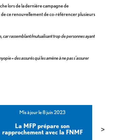
 brèche lors de la dernière campagne de
rs de ce renouvellement de co-référencer plusieurs
re, car rassemblant/mutualisant trop de personnes ayant
opie » des assurés qui les amène à ne pas s’assurer
Mis à jour le 8 juin 2023
Mis 
La MFP prépare son
Eric Chenut
rapprochement avec la FNMF
et l’infl