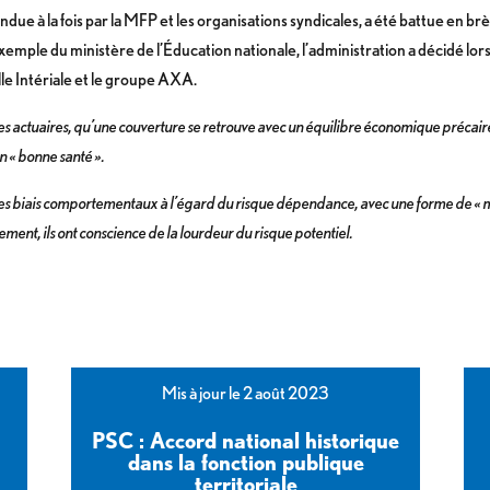
éfendue à la fois par la MFP et les organisations syndicales, a été battue en
mple du ministère de l’Éducation nationale, l’administration a décidé lo
lle Intériale et le groupe AXA.
des actuaires, qu’une couverture se retrouve avec un équilibre économique précai
n « bonne santé ».
s biais comportementaux à l’égard du risque dépendance, avec une forme de « my
ment, ils ont conscience de la lourdeur du risque potentiel.
Mis à jour le 2 août 2023
PSC : Accord national historique
dans la fonction publique
territoriale