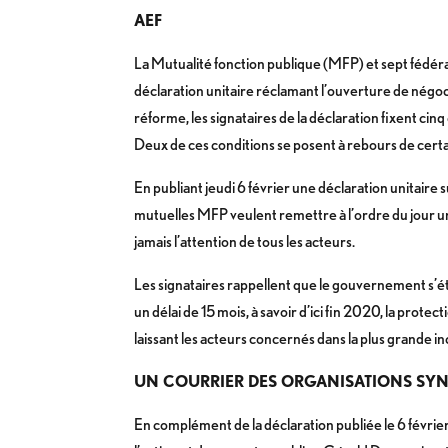
AEF
La Mutualité fonction publique (MFP) et sept fédéra
déclaration unitaire réclamant l’ouverture de négoc
réforme, les signataires de la déclaration fixent cinq
Deux de ces conditions se posent à rebours de certai
En publiant jeudi 6 février une déclaration unitaire 
mutuelles MFP veulent remettre à l’ordre du jour un 
jamais l’attention de tous les acteurs.
Les signataires rappellent que le gouvernement s’ét
un délai de 15 mois, à savoir d’ici fin 2020, la prote
laissant les acteurs concernés dans la plus grande in
UN COURRIER DES ORGANISATIONS SYN
En complément de la déclaration publiée le 6 février,