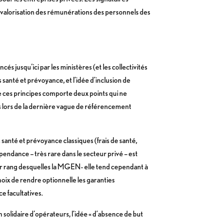
a valorisation des rémunérations des personnels des
 jusqu’ici par les ministères (et les collectivités
s santé et prévoyance, et l’idée d’inclusion de
 de ces principes comporte deux points qui ne
 lors de la dernière vague de référencement
 santé et prévoyance classiques (frais de santé,
pendance – très rare dans le secteur privé – est
mier rang desquelles la MGEN- elle tend cependant à
 choix de rendre optionnelle les garanties
 facultatives.
on solidaire d’opérateurs, l’idée « d’absence de but