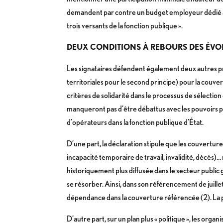
demandent par contre un budget employeur dédié à c
trois versants de la fonction publique ».
DEUX CONDITIONS À REBOURS DES ÉVOL
Les signataires défendent également deux autres prin
territoriales pour le second principe) pour la couvert
critères de solidarité dans le processus de sélection
manqueront pas d’être débattus avec les pouvoirs 
d’opérateurs dans la fonction publique d’État.
D’une part, la déclaration stipule que les couvertur
incapacité temporaire de travail, invalidité, décès)
historiquement plus diffusée dans le secteur public
se résorber. Ainsi, dans son référencement de juillet 
dépendance dans la couverture référencée (2). La 
D’autre part, sur un plan plus « politique », les orga