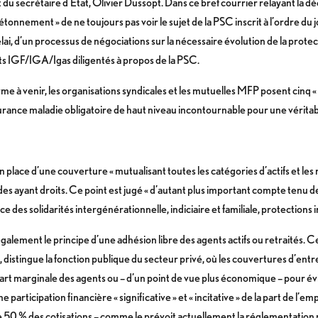
du secrétaire d’Etat, Olivier Dussopt. Dans ce bref courrier relayant la dé
nnement » de ne toujours pas voir le sujet de la PSC inscrit à l’ordre du jo
lai, d’un processus de négociations sur la nécessaire évolution de la prote
ts IGF/IGA/Igas diligentés à propos de la PSC.
me à venir, les organisations syndicales et les mutuelles MFP posent cinq «
urance maladie obligatoire de haut niveau incontournable pour une véritable
place d’une couverture « mutualisant toutes les catégories d’actifs et les r
des ayant droits. Ce point est jugé « d’autant plus important compte tenu de
e des solidarités intergénérationnelle, indiciaire et familiale, protections 
également le principe d’une adhésion libre des agents actifs ou retraités. C
distingue la fonction publique du secteur privé, où les couvertures d’entre
rt marginale des agents ou – d’un point de vue plus économique – pour évi
 participation financière « significative » et « incitative » de la part de l’e
50 % des cotisations – comme le prévoit actuellement la réglementation p