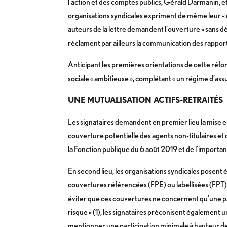
l’action et des comptes publics, Gérald Darmanin, et 
organisations syndicales expriment de même leur « éto
auteurs de la lettre demandent l’ouverture « sans dé
réclament par ailleurs la communication des rappor
Anticipant les premières orientations de cette réfor
sociale « ambitieuse », complétant « un régime d’ass
UNE MUTUALISATION ACTIFS-RETRAITÉS
Les signataires demandent en premier lieu la mise en 
couverture potentielle des agents non-titulaires et 
la Fonction publique du 6 août 2019 et de l’importanc
En second lieu, les organisations syndicales posent 
couvertures référencées (FPE) ou labellisées (FPT), 
éviter que ces couvertures ne concernent qu’une pa
risque » (1), les signataires préconisent également une
mentionner une participation minimale à hauteur de 