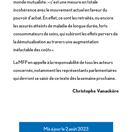
monde mutualiste : « c’est une mesure en totale
incohérence avec le mouvement actuel en faveur du
pouvoir d’achat. En effet, ce sont les retraités, ou encore
les assurés atteints de maladie de longue durée, forts
consommateurs de soins, qui subiront les effets pervers de
la démutualisation au travers une augmentation
inéluctable des coûts ».
La MFP en appelle à la responsabilité de tous les acteurs
concernés, notamment les représentants parlementaires
qui devront se saisir de ce texte dès la semaine prochaine.
Christophe Vanackère
Mis à jour le 2 août 2023