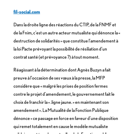
fil-social.com
Dans la droite ligne des réactions du CTIP, de la FNMF et
de la Fnim, c’est un autre acteur mutualiste qui dénonce la «
destruction de solidarités » que constitue l’amendement à
la loi Pacte prévoyant la possibilité de résiliation d’un
contrat santé (et prévoyance ?) à tout moment.
Réagissant à la détermination dont Agnès Buzyn a fait
preuve à l’occasion de ses vœux à la presse, la MFP
considère que « malgré les prises de position fermes
contre le projet d’amendement, le gouvernement fait le
choix de franchir la « .ligne jaune. » en maintenant son
amendement ». La Mutualité de la Fonction Publique
dénonce « ce passage en force en faveur d’une disposition
qui remet totalement en cause le modèle mutualiste