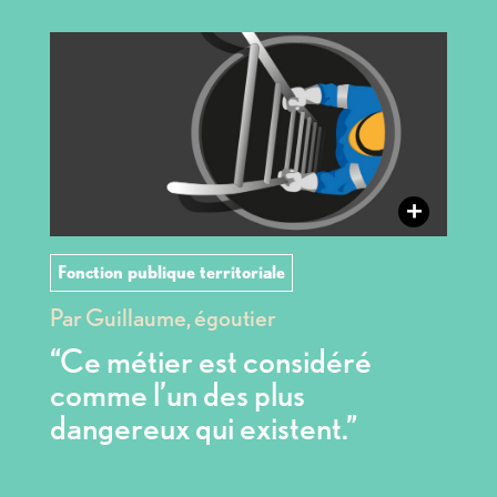
+
Fonction publique territoriale
Par Guillaume, égoutier
“Ce métier est considéré
comme l’un des plus
dangereux qui existent.”