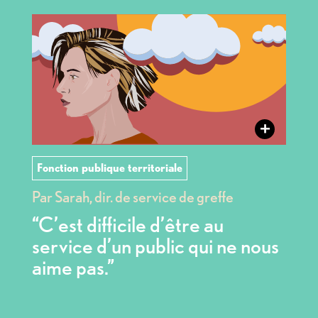
+
Fonction publique territoriale
Par Sarah, dir. de service de greffe
“C’est difficile d’être au
service d’un public qui ne nous
aime pas.”