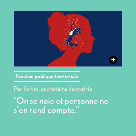
+
Fonction publique territoriale
Par Sylvie, secrétaire de mairie
“On se noie et personne ne
s’en rend compte.”