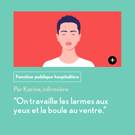
+
Fonction publique hospitalière
Par Karine, infirmière
“On travaille les larmes aux
yeux et la boule au ventre.”