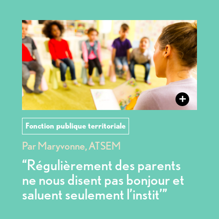
+
Fonction publique territoriale
Par Maryvonne, ATSEM
“Régulièrement des parents
ne nous disent pas bonjour et
saluent seulement l’instit’”