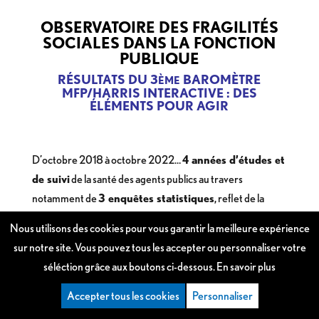
OBSERVATOIRE DES FRAGILITÉS
SOCIALES
DANS LA FONCTION
PUBLIQUE
RÉSULTATS DU 3
BAROMÈTRE
ÈME
MFP/HARRIS INTERACTIVE : DES
ÉLÉMENTS POUR AGIR
D’octobre 2018 à octobre 2022…
4 années d’études et
de suivi
de la santé des agents publics au travers
notamment de
3 enquêtes statistiques
, reflet de la
réalité et des fragilités des personnels du service public.
Nous utilisons des cookies pour vous garantir la meilleure expérience
sur notre site. Vous pouvez tous les accepter ou personnaliser votre
Qu’en retenir ?
séléction grâce aux boutons ci-dessous.
En savoir plus
Vie professionnelle et santé, deux enjeux
Accepter tous les cookies
Personnaliser
étroitement liés