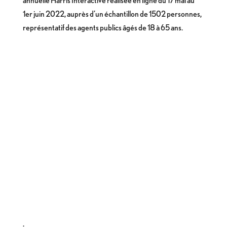
annuelle Harris Interactive réalisée en ligne du 17 mai au
1er juin 2022, auprès d’un échantillon de 1502 personnes,
représentatif des agents publics âgés de 18 à 65 ans.
.