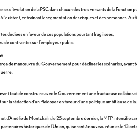
arios d’évolution de la PSC dans chacun des trois versants de la Fonction p
s à l’existant, entraînant la segmentation des risques et des personnes. Au f
tes dédiées en faveur de ces populations pourtant fragilisées,
eu de contraintes sur l’employeur public.
nt
la marge de manœuvre du Gouvernement pour décliner les scénarios, avant to
 guerre.
st avant tout de construire avec le Gouvernement une fructueuse collaborati
t sur la rédaction d’un Plaidoyer en faveur d’une politique ambitieuse de l
t d’Amélie de Montchalin, le 25 septembre dernier, la MFP intensifie sa co
, partenaires historiques de l’Union, qui seront à nouveau réunies le 13 oc