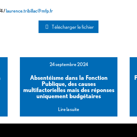
74 /
laurence.tribillac@mfp.fr
Télécharger le fichier
24 septembre 2024
a
Absentéisme dans la Fonction
Publique, des causes
multifactorielles mais des réponses
uniquement budgétaires
Lire la suite