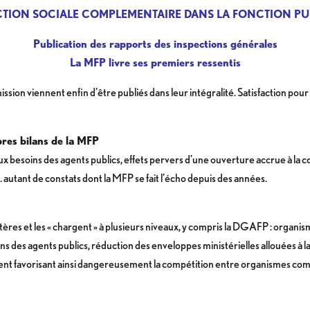
CTION SOCIALE COMPLEMENTAIRE DANS LA FONCTION PU
Publication des rapports des inspections générales
La MFP livre ses premiers ressentis
ssion viennent enfin d’être publiés dans leur intégralité. Satisfaction pour
pres bilans de la MFP
x besoins des agents publics, effets pervers d’une ouverture accrue à la co
 autant de constats dont la MFP se fait l’écho depuis des années.
tères et les « chargent » à plusieurs niveaux, y compris la DGAFP : organ
s des agents publics, réduction des enveloppes ministérielles allouées à la 
ent favorisant ainsi dangereusement la compétition entre organismes co