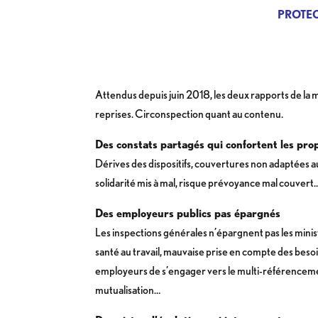
PROTE
Attendus depuis juin 2018, les deux rapports de la mi
reprises. Circonspection quant au contenu.
Des constats partagés qui confortent les pro
Dérives des dispositifs, couvertures non adaptées au
solidarité mis à mal, risque prévoyance mal couvert…
Des employeurs publics pas épargnés
Les inspections générales n’épargnent pas les minis
santé au travail, mauvaise prise en compte des besoin
employeurs de s’engager vers le multi-référencem
mutualisation…