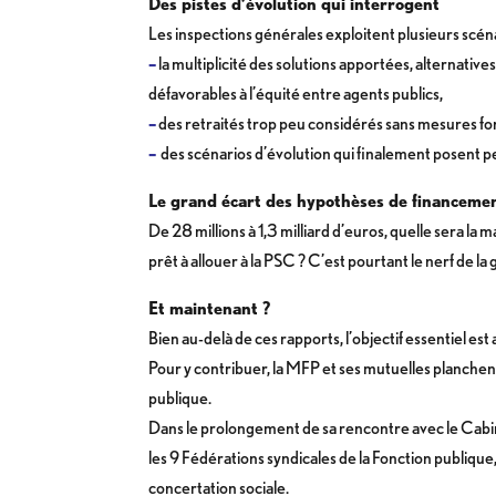
Des pistes d’évolution qui interrogent
Les inspections générales exploitent plusieurs scén
–
la multiplicité des solutions apportées, alternative
défavorables à l’équité entre agents publics,
–
des retraités trop peu considérés sans mesures for
–
des scénarios d’évolution qui finalement posent p
Le grand écart des hypothèses de financeme
De 28 millions à 1,3 milliard d’euros, quelle sera 
prêt à allouer à la PSC ? C’est pourtant le nerf de la
Et maintenant ?
Bien au-delà de ces rapports, l’objectif essentiel e
Pour y contribuer, la MFP et ses mutuelles planchen
publique.
Dans le prolongement de sa rencontre avec le Cabine
les 9 Fédérations syndicales de la Fonction publique
concertation sociale.