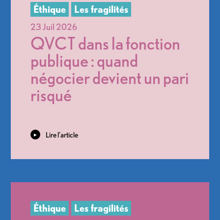
QVCT dans la fonction
publique : quand
négocier devient un pari
risqué
Lire l’article