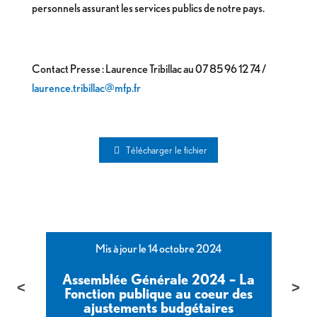
personnels assurant les services publics de notre pays.
Contact Presse : Laurence Tribillac au 07 85 96 12 74 /
laurence.tribillac@mfp.fr
Télécharger le fichier
Mis à jour le 14 octobre 2024
Assemblée Générale 2024 – La
Fonction publique au coeur des
ajustements budgétaires
m