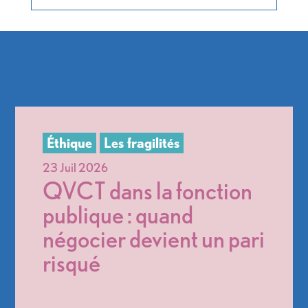
QVCT dans la fonction
publique : quand
négocier devient un pari
risqué