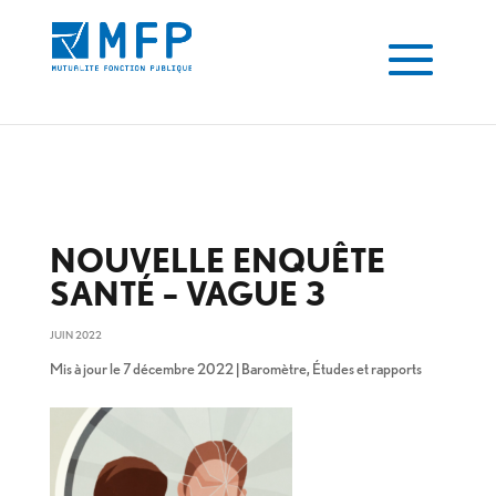
Juin 2022 - MFP" />
Juin 2022 - MFP" />
NOUVELLE ENQUÊTE
SANTÉ – VAGUE 3
JUIN 2022
Mis à jour le 7 décembre 2022
|
Baromètre
,
Études et rapports