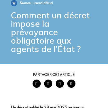
Source :
Journal officiel
Comment un décret
impose
la
prévoyance
obligatoire
aux
agents de l’État ?
PARTAGER CET ARTICLE
Un décret publié le 28 mai 2025 au
Journal