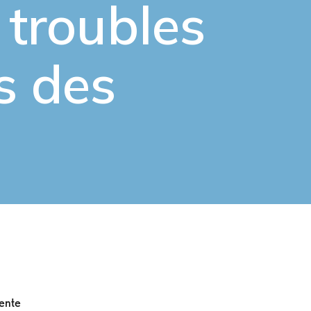
 troubles
s
des
ente