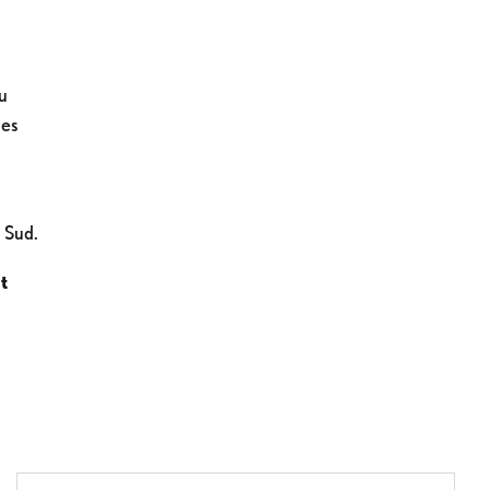
ou
ues
d Sud.
t