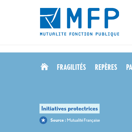
les troubles musculo-squelettiques des soignants ? - MFP" />
les troubles
FRAGILITÉS
REPÈRES
P

Source :
Mutualité Française