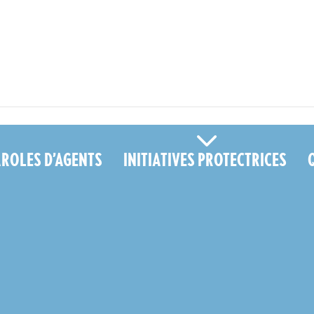
 musculo-squelettiques des soignants ? - MFP" />
AROLES D’AGENTS
INITIATIVES PROTECTRICES