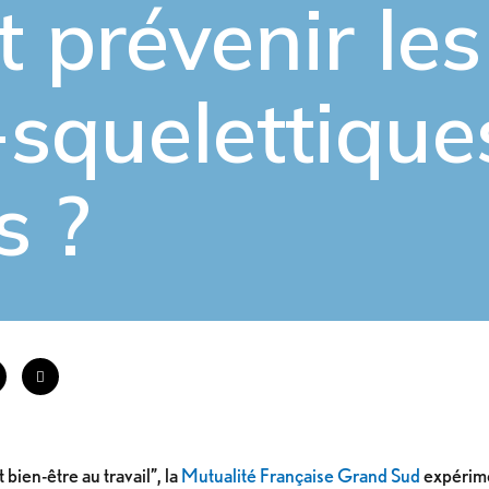
 prévenir
les
squelettique
s ?
 bien-être au travail”, la
Mutualité Française Grand Sud
expérim