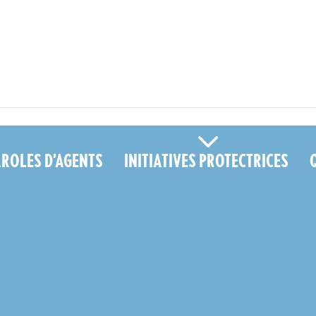
tter contre l’usure professionnelle des agents territoriaux ? - MFP" />
AROLES D’AGENTS
INITIATIVES PROTECTRICES