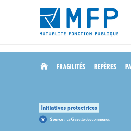
lutter contre l’usure professionnelle des agents territoriaux ? - MFP" />
lu
FRAGILITÉS
REPÈRES
P

Source :
La Gazette des communes