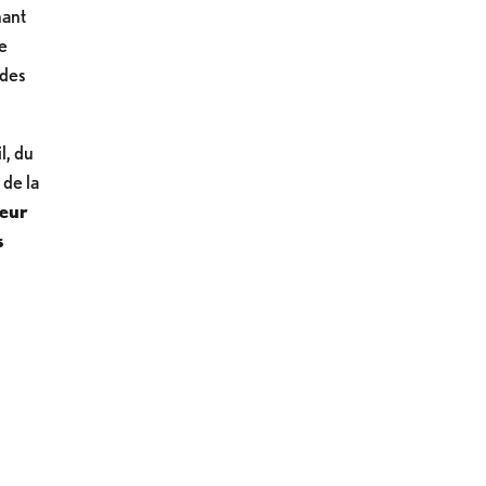
nant
de
 des
l, du
 de la
veur
s