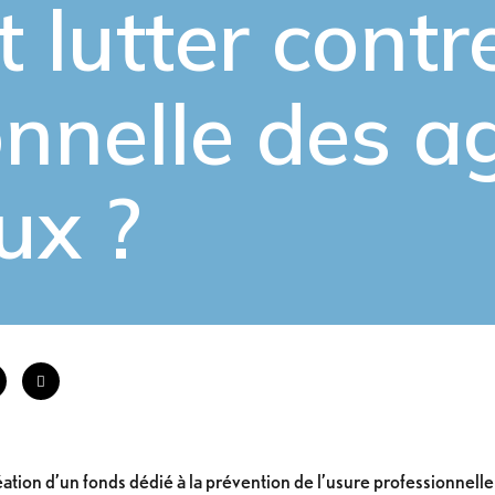
t
lutter contr
onnelle
des a
aux ?
éation d’un fonds dédié à la prévention de l’usure professionnell