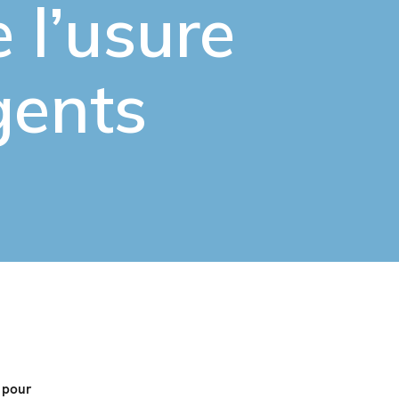
e l’usure
gents
e pour