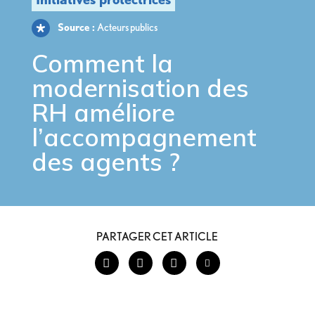
Source :
Acteurs publics
Comment
la
modernisation des
RH
améliore
l’accompagnement
des agents ?
PARTAGER CET ARTICLE