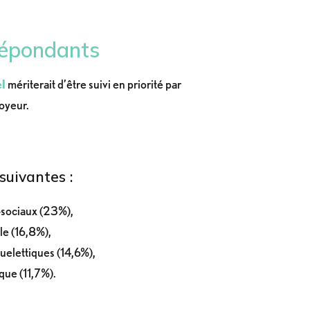
répondants
l
mériterait d’être suivi en priorité par
oyeur.
 suivantes :
-sociaux (23%),
le (16,8%),
uelettiques (14,6%),
ique (11,7%).