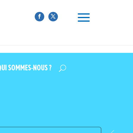
 travail - MFP" />
QUI SOMMES-NOUS ?