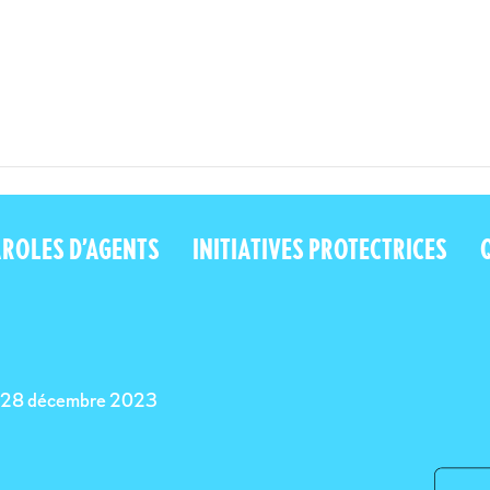
 - MFP" />
110 000 agents ont participé à la consultation sur les conditions de
AROLES D’AGENTS
INITIATIVES PROTECTRICES