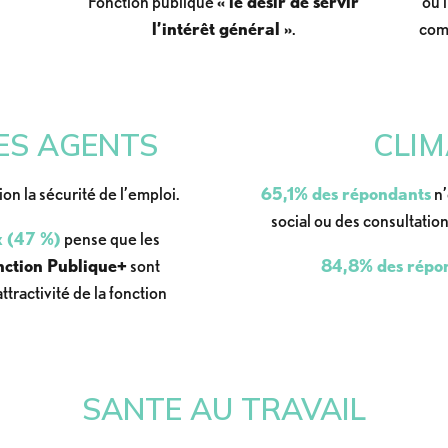
Fonction publique
« le désir de servir
ou l
l’intérêt général »
.
comm
DES AGENTS
CLIM
on la sécurité de l’emploi.
65,1% des répondants
n’
social ou des consultatio
x (47 %)
pense que les
ction Publique+
sont
84,8% des répo
tractivité de la fonction
SANTE AU TRAVAIL