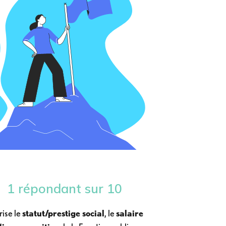
1 répondant sur 10
rise le
statut/prestige social
, le
salaire