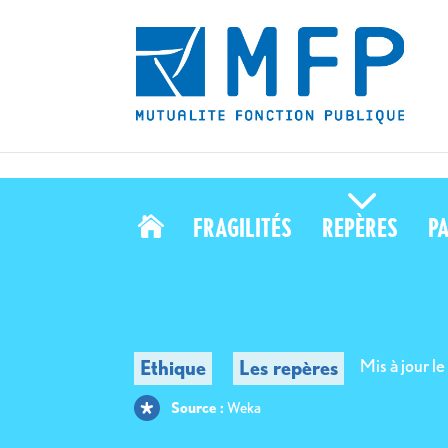
110 000 agents ont participé à la consultation sur les conditions de travail
FRAGILITÉS
REPÈRES
P

Source :
Weka