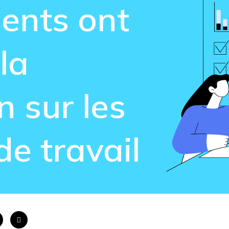
gents
ont
la
n sur les
de travail