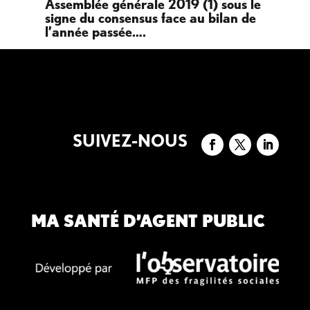
 le
Assemblée générale 2019 (1) sous le
As
signe du consensus face au bilan de
l’année passée….
SUIVEZ-NOUS
MA SANTÉ D’AGENT PUBLIC