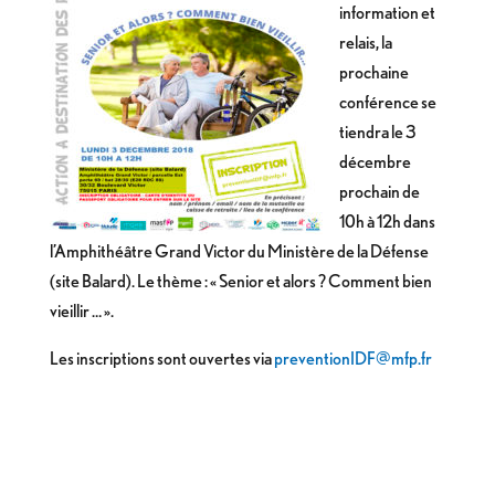
information et
relais, la
prochaine
conférence se
tiendra le 3
décembre
prochain de
10h à 12h dans
l’Amphithéâtre Grand Victor du Ministère de la Défense
(site Balard). Le thème : « Senior et alors ? Comment bien
vieillir … ».
Les inscriptions sont ouvertes via
preventionIDF@mfp.fr