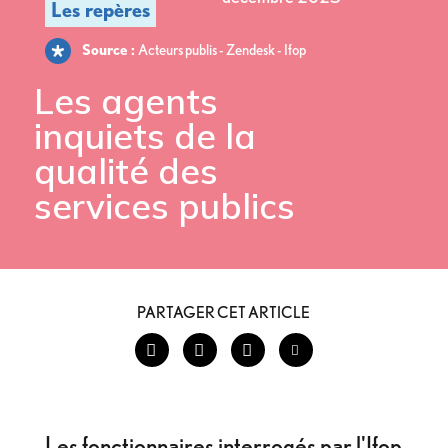
Source :
Acteurs publis - Zendesk - Ifop
Les agents
inquiets de la
qualité
des
services publics
PARTAGER CET ARTICLE
Les fonctionnaires interrogés par l'Ifop