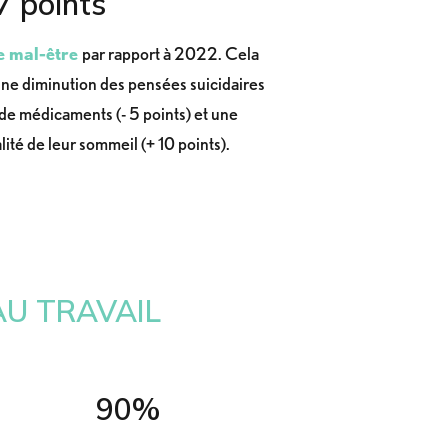
7 points
de mal-être
par rapport à 2022. Cela
une diminution des pensées suicidaires
se de médicaments (- 5 points) et une
lité de leur sommeil (+ 10 points).
AU TRAVAIL
90%