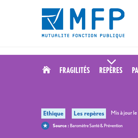
s’améliore - MFP" />
s’améliore - MFP" />
FRAGILITÉS
REPÈRES
P

Source :
Baromètre Santé & Prévention