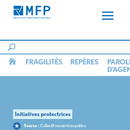
sa fierté au service public ? - MFP" />
sa fierté au service public ? - MFP" />
FRAGILITÉS
REPÈRES
PAROL

D’AGE
Source :
Collectif nos services publics