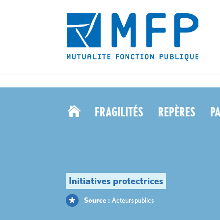
pourront porter plainte en cas d’agression de leurs agents ? - MFP" />
pour
FRAGILITÉS
REPÈRES
P

Source :
Acteurs publics