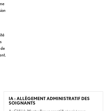
une
sion
ité
is
 de
ent.
IA : ALLÈGEMENT ADMINISTRATIF DES
SOIGNANTS