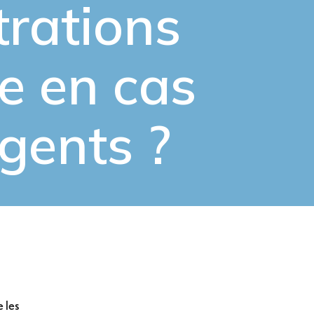
rations
te
en cas
agents ?
 les