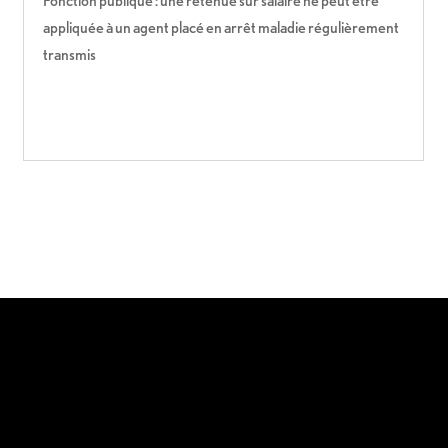
Fonction publique : une retenue sur salaire ne peut être
appliquée à un agent placé en arrêt maladie régulièrement
transmis