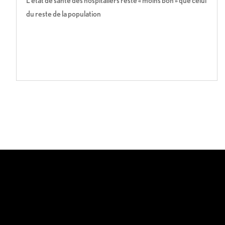
L’état de santé des hospitaliers reste « moins bon » que celui
du reste de la population