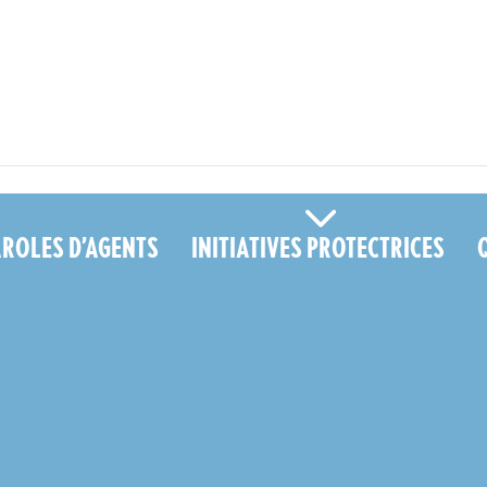
ront porter plainte en cas d’agression de leurs agents ? - MFP" />
AROLES D’AGENTS
INITIATIVES PROTECTRICES