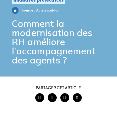
Source :
Acteurs publics
Comment
la
modernisation des
RH
améliore
l’accompagnement
des agents ?
PARTAGER CET ARTICLE